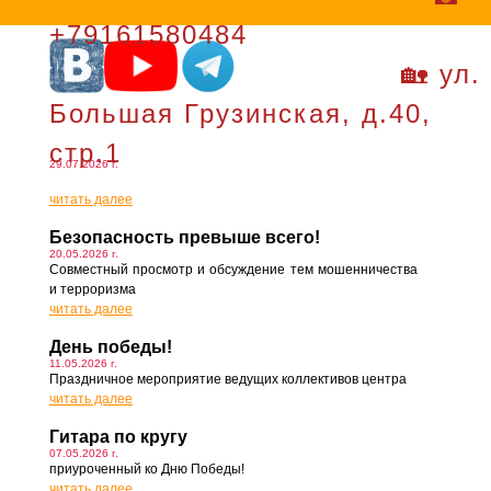
+79161580484
🏡 ул.
Большая Грузинская, д.40,
стр.1
29.07.2026 г.
читать далее
Безопасность превыше всего!
20.05.2026 г.
Совместный просмотр и обсуждение тем мошенничества
и терроризма
читать далее
День победы!
11.05.2026 г.
Праздничное мероприятие ведущих коллективов центра
читать далее
Гитара по кругу
07.05.2026 г.
приуроченный ко Дню Победы!
читать далее