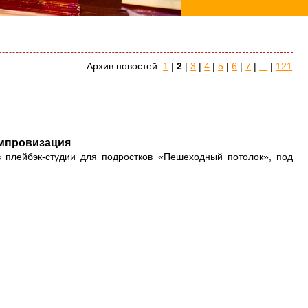
Архив новостей:
1
|
2
|
3
|
4
|
5
|
6
|
7
|
...
|
121
мпровизация
 плейбэк-студии для подростков «Пешеходный потолок», под