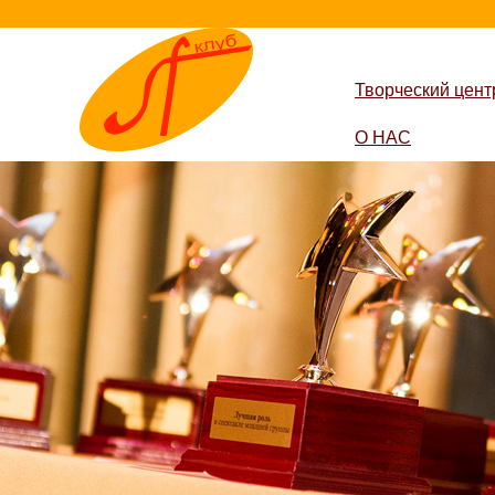
lestvica-club.ru
Творческий цент
О НАС