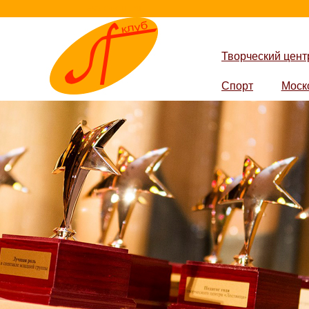
lestvica-club.ru
Творческий цент
Спорт
Моск