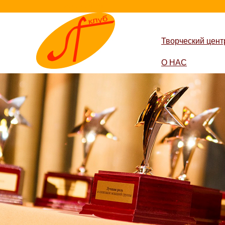
lestvica-club.ru
Творческий цент
О НАС