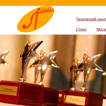
lestvica-club.ru
Творческий цент
Спорт
Моск