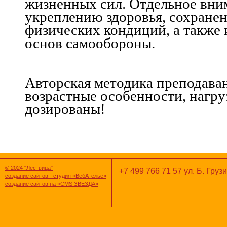
жизненных сил. Отдельное вни
укреплению здоровья, сохране
физических кондиций, а также
основ самообороны.
Авторская методика преподава
возрастные особенности, нагру
дозированы!
© 2024 "Лествица"
+7 499 766 71 57 ул. Б. Грузи
создание сайтов - студия «ВебАтелье»
создание сайтов на «CMS ЗВЕЗДА»