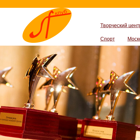
lestvica-club.ru
Творческий цент
Спорт
Моск