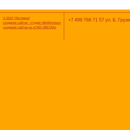
© 2024 "Лествица"
+7 499 766 71 57 ул. Б. Грузи
создание сайтов - студия «ВебАтелье»
создание сайтов на «CMS ЗВЕЗДА»