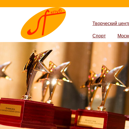
lestvica-club.ru
Творческий цент
Спорт
Моск